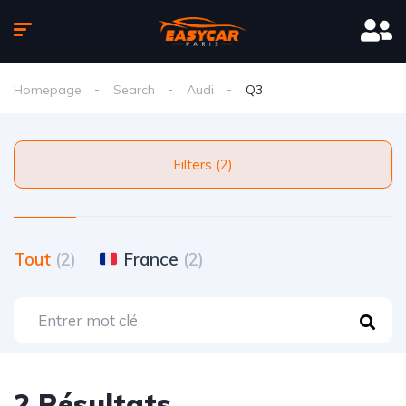
Homepage
Search
Audi
Q3
Filters (2)
Tout
(2)
France
(2)
2 Résultats